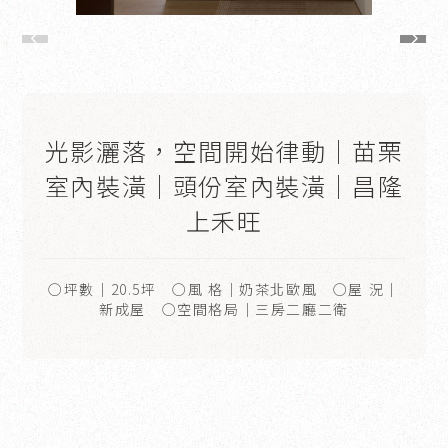
光影灑落，空間開始律動｜苗栗
室內裝潢｜頭份室內裝潢｜昌隆
上禾旺
○坪數｜20.5坪 ○風 格｜奶茶北歐風 ○屋 況｜
新成屋 ○空間格局｜三房二廳二衛