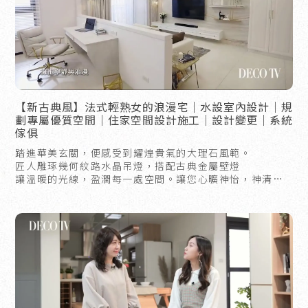
【新古典風】法式輕熟女的浪漫宅｜水設室內設計｜規
劃專屬優質空間｜住家空間設計施工｜設計變更｜系統
傢俱
踏進華美玄關，便感受到耀煌貴氣的大理石風範。
匠人雕琢幾何紋路水晶吊燈，搭配古典金屬壁燈
讓溫暖的光線，盈潤每一處空間。讓您心曠神怡，神清氣
爽。