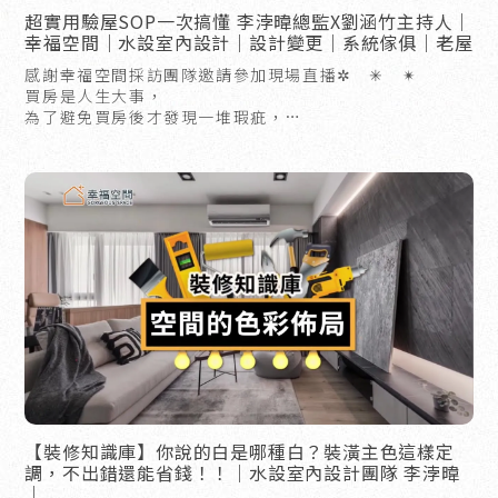
超實用驗屋SOP一次搞懂 李浡暐總監X劉涵竹主持人｜
幸福空間｜水設室內設計｜設計變更｜系統傢俱｜老屋
感謝幸福空間採訪團隊邀請參加現場直播✲ ✳︎ ✴︎
買房是人生大事，
為了避免買房後才發現一堆瑕疵，
卻後悔莫及，驗屋是絕對必要的！
驗屋清單有哪些呢？
房子裡有哪些細節是需要注意的？
【裝修知識庫】你說的白是哪種白？裝潢主色這樣定
調，不出錯還能省錢！！｜水設室內設計團隊 李浡暐
｜