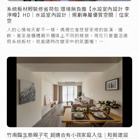
系統板材輕裝修省荷包 環境無負擔【水設室內設計 李
浡暐】HD｜水設室內設計｜規劃專屬優質空間｜住家
空
人的心情每天都不一樣，偶爾也會想替家裡的裝潢、擺
飾，甚至是櫃體展示櫃換上不同的樣貌，現在只要靈活運
用系統板材，就能隨時改變家中的氛圍喔！
李總監細心說明系統與木工板材不同及優勢，請鎖定水設
室內設計
竹南臨生態親子宅 超適合有小孩家庭入住｜和毅建設