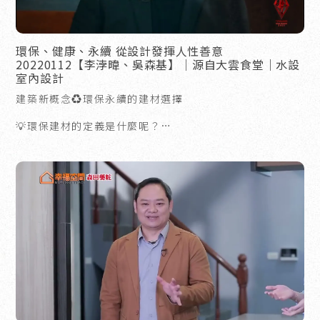
環保、健康、永續 從設計發揮人性善意
20220112【李浡暐、吳森基】│源自大雲食堂｜水設
室內設計
建築新概念♻️環保永續的建材選擇
💡環保建材的定義是什麼呢？
重點是在於它的製造過程，是否有符合環保程序！
🌳不過度砍伐，使生態永續
🌳極盡利用材料，不造成浪費
🌳減少二氧化碳排放量