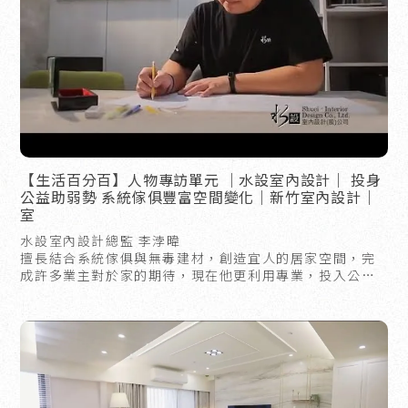
【生活百分百】人物專訪單元 ｜水設室內設計｜ 投身
公益助弱勢 系統傢俱豐富空間變化｜新竹室內設計｜
室
水設室內設計總監 李浡暐
擅長結合系統傢俱與無毒建材，創造宜人的居家空間，完
成許多業主對於家的期待，現在他更利用專業，投入公
益，為更多弱勢、清寒家庭圓夢。
水設在這邊謝謝每位業主給予水設機會及支持，讓我們能
在裝修工程費用上提撥3~5%，協助弱勢團體、獨居老人及
清寒家庭……等等。