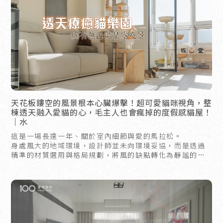
天花板鏤空的風景根本心臟爆擊！超可愛貓咪視角，整
棟透天融入愛貓的心，毛主人也會瘋掉的度假感貓屋！
｜水
這是一場長達一年、關於室內細節與愛的馬拉松。
身處風大的地域環境，設計師並未向環境妥協，而是透過
精準的材質選用與格局規劃，將風的缺點轉化為靜謐的背
景。屋主為了家中的四位「貓主子」做足了功課，將所有
的寵愛都藏進了設計細節裡。