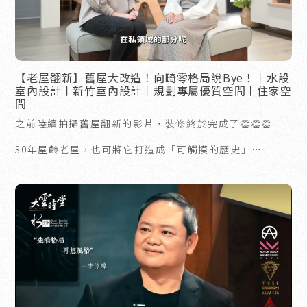
【老屋翻新】舊屋大改造！向畸零格局說Bye！〡水設
室內設計〡新竹室內設計〡規劃專屬優質空間〡住家空
間
之前陸續拍攝舊屋翻新的影片，裝修終於完成了👏👏👏
30年屋齡老屋，也可將它打造成「可觸摸的歷史」
是不是聽起來十分有情調呢？