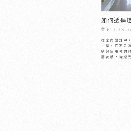
如何透過
圍？｜新
發佈：2025/12
北室內設
在室內設計中
一環，它不只
緒與使用者的
層次感，從燈
一。