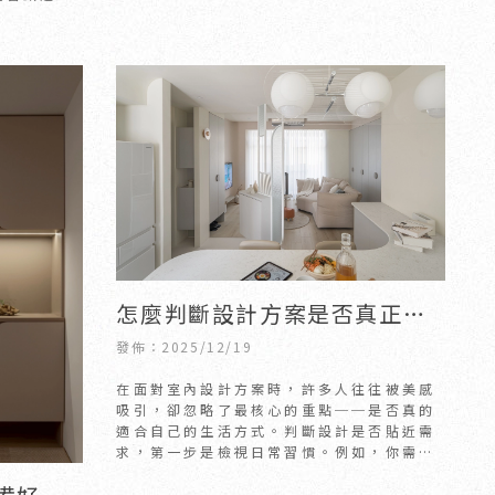
、傘具、包
怎麼判斷設計方案是否真正符
合你的生活需求？｜新竹室內
發佈：2025/12/19
設計公司｜竹北室內設計公司
在面對室內設計方案時，許多人往往被美感
吸引，卻忽略了最核心的重點──是否真的
適合自己的生活方式。判斷設計是否貼近需
求，第一步是檢視日常習慣。例如，你需要
大量收納？習慣在家工作？家中有小孩或長
輩？這些生