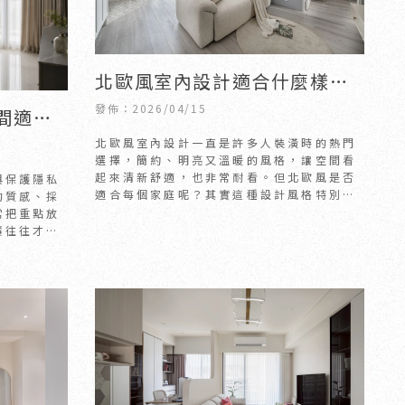
北歐風室內設計適合什麼樣的
家庭？｜新竹室內設計｜竹北
發佈：2026/04/15
間適合
室內設計
一次看
北歐風室內設計一直是許多人裝潢時的熱門
選擇，簡約、明亮又溫暖的風格，讓空間看
起來清新舒適，也非常耐看。但北歐風是否
與保護隱私
適合每個家庭呢？其實這種設計風格特別適
的質感、採
合幾種類型的家庭。
常把重點放
簾往往才是