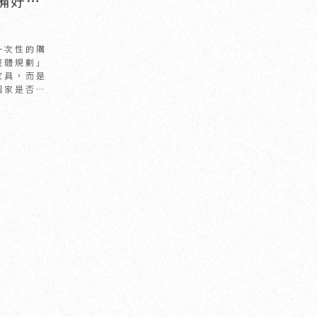
備好從
竹室內
一次性的購
整體規劃」
家具，而是
個家是否讓
？是否讓家