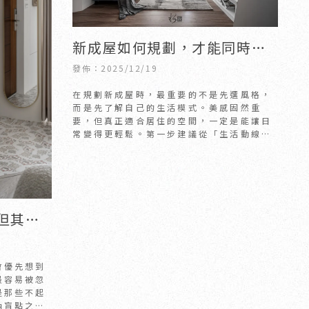
新成屋如何規劃，才能同時兼
顧美感與日常需求？｜新竹新
發佈：2025/12/19
成屋裝修｜竹北新成屋裝修
在規劃新成屋時，最重要的不是先選風格，
而是先了解自己的生活模式。美感固然重
要，但真正適合居住的空間，一定是能讓日
常變得更輕鬆。第一步建議從「生活動線」
開始思考：起床後的動作、回家後的路徑、
備餐的流程、
但其實
室內裝
推薦
會優先想到
最容易被忽
是那些不起
納盲點之