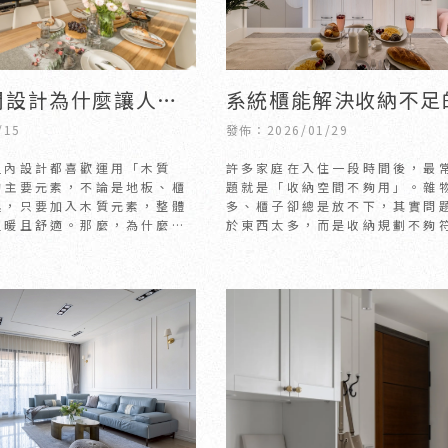
系統櫃能解決收納不足
間設計為什麼讓人覺
嗎？｜新竹室內設計公
｜新竹室內設計｜竹
發佈：2026/01/29
/15
北室內設計公司
計
許多家庭在入住一段時間後，最
室內設計都喜歡運用「木質
題就是「收納空間不夠用」。雜
的主要元素，不論是地板、櫃
多、櫃子卻總是放不下，其實問
具，只要加入木質元素，整體
於東西太多，而是收納規劃不夠
溫暖且舒適。那麼，為什麼木
慣。這時候，系統櫃就成為解決
讓人感覺特別放鬆呢？
重要關鍵。