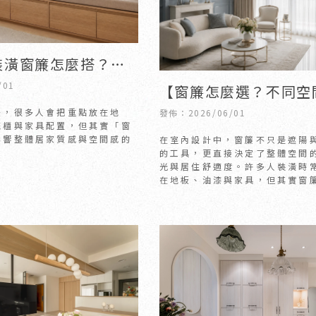
裝潢窗簾怎麼搭？小
術與入住前必看隱藏
/01
【窗簾怎麼選？不同空
的窗簾款式與色彩搭配
後，很多人會把重點放在地
發佈：2026/06/01
統櫃與家具配置，但其實「窗
懂】
影響整體居家質感與空間感的
在室內設計中，窗簾不只是遮陽
的工具，更直接決定了整體空間
光與居住舒適度。許多人裝潢時
在地板、油漆與家具，但其實窗
決定空間氛圍的「靈魂關鍵」。