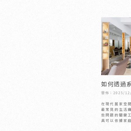
如何透過
有秩序的
發佈：2025/12
統家具｜
在現代居家空
最常見的生活
些問題的關鍵
具可以依據家
數配置，打造