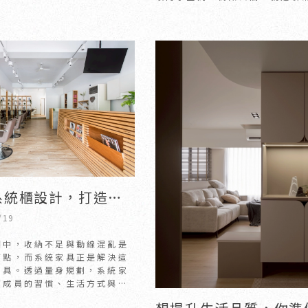
一。每天進出必備的鞋子、外套
包若沒有妥善
系統櫃設計，打造更
生活空間？｜新竹系
/19
竹北系統家具
間中，收納不足與動線混亂是
痛點，而系統家具正是解決這
工具。透過量身規劃，系統家
庭成員的習慣、生活方式與坪
最適合的收納方案。不論是玄