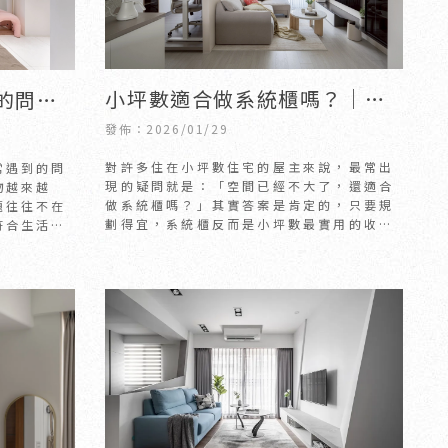
小坪數適合做系統櫃嗎？｜新
的問題
竹室內設計｜竹北室內設計
司｜竹
發佈：2026/01/29
對許多住在小坪數住宅的屋主來說，最常出
常遇到的問
現的疑問就是：「空間已經不大了，還適合
物越來越
做系統櫃嗎？」其實答案是肯定的，只要規
題往往不在
劃得宜，系統櫃反而是小坪數最實用的收納
符合生活習
解方之一。
收納不足的