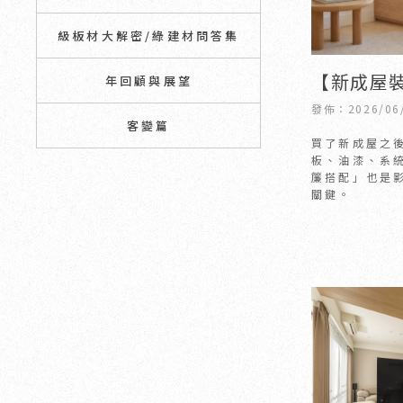
級板材大解密/綠建材問答集
【新成屋
年回顧與展望
坪數放大
發佈：2026/06
客變篇
重點】
買了新成屋之
板、油漆、系
簾搭配」也是
關鍵。