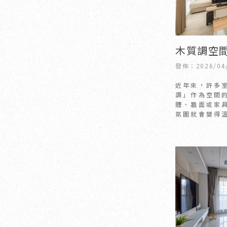
木質調空
得放鬆？
發佈：2026/04
北室內設
近年來，許多
調」作為空間
體、牆面或家
氛圍就會變得
質調空間總是