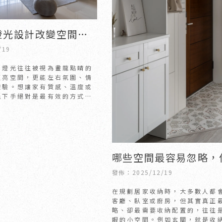
燈光設計改變空間氛
竹室內設計公司｜竹
/19
計公司
，燈光往往被視為畫龍點睛的
照亮空間，更能左右氛圍、情
體驗。想讓家有質感、溫度或
光下手絕對是最有效的方式之
哪些空間最容易忽略，
需要更多收納？｜新竹
發佈：2025/12/19
潢推薦｜竹北室內裝潢
在規劃居家收納時，大多數人都
客廳、臥室或廚房，但其實真正
略、卻最需要收納配置的，往往
眼的小空間。例如玄關，就是收