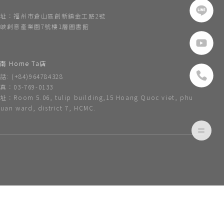
址：福州市倉山區創新鎮金工路2號
峽創意產業園7號樓1層圖書館
南 Home Ta店
話: (+84)964784328
真：03-769-0133
址：Room 5.06, tulip building,15 Hoang Quoc viet, phu
huan ward, district 7, HCMC.