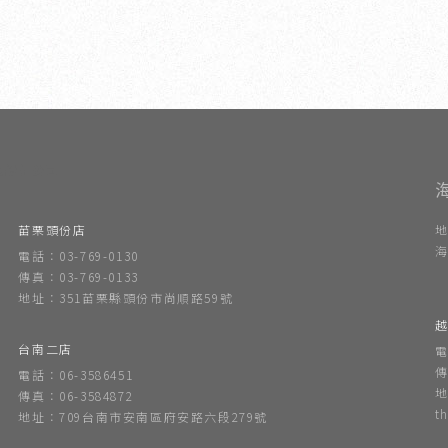
內設計公司
苗栗頭份店
地
海
電話：03-769-0130
傳真：03-769-0133
地址：351苗栗縣頭份市尚順路59號
越
台南二店
電
傳
電話：06-3586451
地
傳真：06-3584872
t
地址：709台南市安南區府安路六段279號