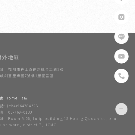
址：福州市倉山區創新鎮金工路2號
峽創意產業園7號樓1層圖書館
南 Home Ta店
話: (+84)964784328
真：03-769-0133
址：Room 5.06, tulip building,15 Hoang Quoc viet, phu
huan ward, district 7, HCMC.