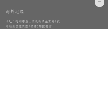
地址：福州市倉山區創新鎮金工路2號
海峽創意產業園7號樓1層圖書館
越南 Home Ta店
電話: (+84)964784328
傳真：03-769-0133
地址：Room 5.06, tulip building,15 Hoang Quoc viet, phu
thuan ward, district 7, HCMC.