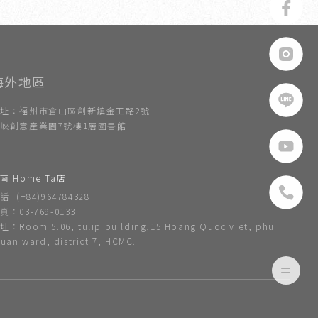
址：福州市倉山區創新鎮金工路2號
峽創意產業園7號樓1層圖書館
南 Home Ta店
話: (+84)964784328
真：03-769-0133
址：Room 5.06, tulip building,15 Hoang Quoc viet, phu
huan ward, district 7, HCMC.