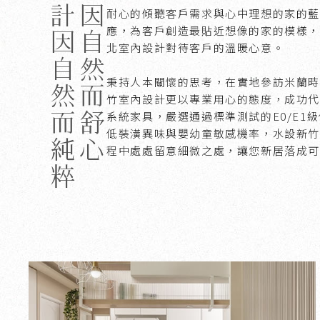
設計因自然而純粹
人因自然而舒心
耐心的傾聽客戶需求與心中理想的家的藍
應，為客戶創造最貼近想像的家的模樣，
北室內設計對待客戶的溫暖心意。
秉持人本關懷的思考，在實地參訪米蘭時
竹室內設計更以專業用心的態度，成功代
系統家具，嚴選通過標準測試的E0/E1
低裝潢異味與嬰幼童敏感機率，水設新竹
程中處處留意細微之處，讓您新居落成可