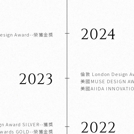
2024
esign Award
--榮獲金獎
2023
倫敦 London Design A
美國MUSE DESIGN AW
美國AIIDA INNOVATIO
2022
n Award SILVER
--獲獎
wards GOLD
--榮獲金獎