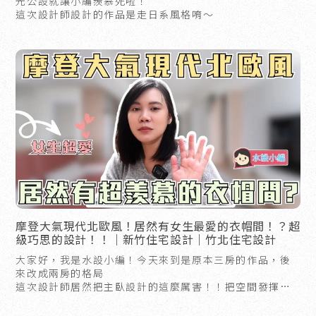
光公設就讓小編羨慕死啦！
這次設計師設計的作品是走日系風格唷～
摩登大氣現代北歐風！居然有女生最愛的衣帽間！？超
級巧思的設計！！｜新竹住宅設計｜竹北住宅設計
大家好，我是水設小編！今天來到是原本三房的作品，後
來改成兩房的格局
這次設計師居然把主臥設計的這麼厲害！！把空間發揮的
淋漓盡致！
主臥搭配衣帽間的設計，一定會讓很多女生都愛上的吧？