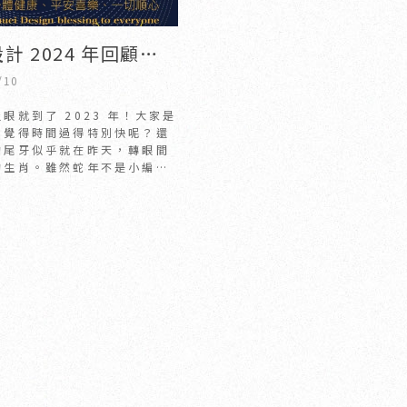
計 2024 年回顧與
師專訪 精選作品搶先
/10
室內設計公司推薦｜
眼就到了 2023 年！大家是
設計公司推薦
，覺得時間過得特別快呢？還
的尾牙似乎就在昨天，轉眼間
的生肖。雖然蛇年不是小編最
但看著一年來的設計作品，滿