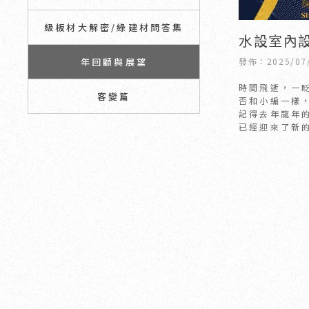
級板材大解密/綠建材問答集
水設室內設
展望 設計
發佈：2025/07
年回顧與展望
看｜新竹
時間飛逝，一眨
客變篇
竹北室內
否和小編一樣
記得去年龍年
已經迎來了新
喜歡的動物，
滿的