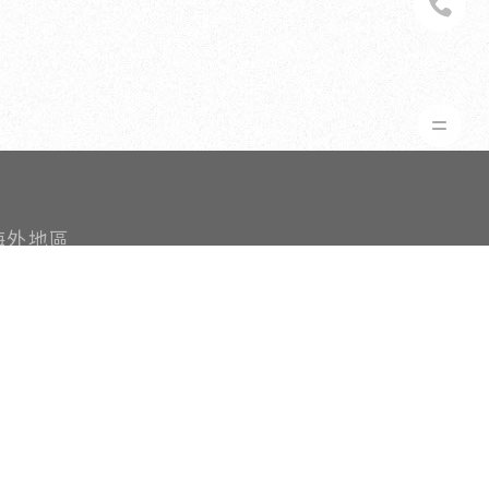
址：福州市倉山區創新鎮金工路2號
峽創意產業園7號樓1層圖書館
南 Home Ta店
話: (+84)964784328
真：03-769-0133
址：Room 5.06, tulip building,15 Hoang Quoc viet, phu
huan ward, district 7, HCMC.