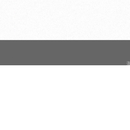
內設計公司
苗栗頭份店
地
海
電話：03-769-0130
傳真：03-769-0133
地址：351苗栗縣頭份市尚順路59號
越
台南二店
電
傳
電話：06-3586451
地
傳真：06-3584872
t
地址：709台南市安南區府安路六段279號