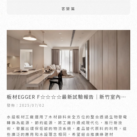
客變篇
板材EGGER F☆☆☆☆最新試驗報告｜新竹室內裝
潢推薦｜竹北室內裝潢推薦
發佈：2025/07/02
水設板材工廠運用了木材餘料來全方位的整合透過生物發電
轉換為能源，節約能源，將工廠升級成現代化，推行新技
術，發展出環保低碳的物流系統，產品替代原料的利用，這
些廣泛的應用和水設理念相同，希望結合推廣綠建材