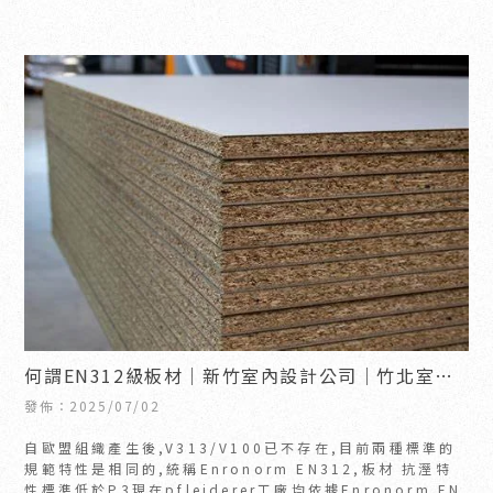
何謂EN312級板材｜新竹室內設計公司｜竹北室內
設計公司
發佈：2025/07/02
自歐盟組織產生後,V313/V100已不存在,目前兩種標準的
規範特性是相同的,統稱Enronorm EN312,板材 抗溼特
性標準低於P3現在pfleiderer工廠均依據Enronorm EN