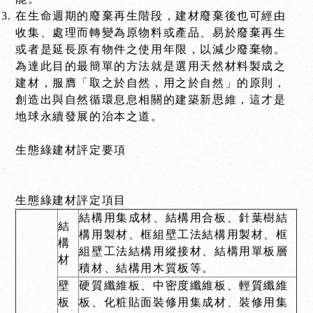
在生命週期的廢棄再生階段，建材廢棄後也可經由
收集、處理而轉變為原物料或產品、易於廢棄再生
或者是延長原有物件之使用年限，以減少廢棄物。
為達此目的最簡單的方法就是選用天然材料製成之
建材，服膺
「取之於自然，用之於自然」
的原則，
創造出與自然循環息息相關的建築新思維，這才是
地球永續發展的治本之道。
生態綠建材評定要項
生態綠建材評定項目
結構用集成材、結構用合板、針葉樹結
結
構用製材、框組壁工法結構用製材、框
構
組壁工法結構用縱接材、結構用單板層
材
積材、結構用木質板等。
壁
硬質纖維板、中密度纖維板、輕質纖維
板
板、化粧貼面裝修用集成材、裝修用集