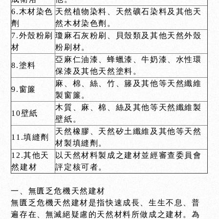
6.木材染色
天然植物染料、天然礦石染料及其他天
劑
然木材染色劑。
7.外殼粉刷
瓊麻石灰粉刷、貝殼類及其他天然外殼
材
粉刷材。
亞麻仁油漆、蜂蠟漆、牛奶漆、水性環
8.塗料
保漆及其他天然塗料。
麻、棉、絲、竹、籐及其他等天然纖維
9.窗簾
製窗簾。
木質、麻、棉、絲及其他等天然纖維製
10壁紙
壁紙。
天然橡膠、天然矽土纖維及其他等天然
11.填縫劑
材製填縫劑。
12.其他天
以天然材料製成之建材並經審查委員會
然建材
評定核可者。
一、無匱乏危機天然建材
無匱乏危機天然建材是指快速成長、生生不息、普
遍存在、無滅絕疑慮的天然材料所做成之建材。為