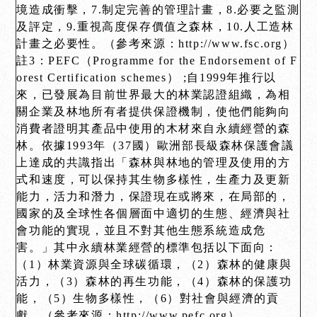
境造成衝擊，7.制定完善的管理計畫，8.必要之監測
及評定，9.重視高度保存價值之森林，10.人工造林
計畫之必要性。（參考來源：http://www.fsc.org）
註3：
PEFC（Programme for the Endorsement of F
orest Certification schemes） ;自1999年推行以
來，已發展為目前世界最大的林業認證組織，為相
關企業及林地所有者提供保證機制，使他們能夠向
消費者證明其產品中使用的木材來自永續經營的森
林。依據1993年（37國）歐洲部長級森林保護會議
上達成的共識指出「森林與林地的管理及使用的方
式和速度，可以保持其生物多樣性，生產力及更新
能力，活力和潛力，保證現在或將來，在局部的，
國家的及全球性各個層面中適切的生態、經濟與社
會功能的實現，並且不對其他生態系統造成危
害。」其中永續林業經營的標準包括以下面向：
（1）林業資源與全球碳循環，（2）森林的健康與
活力，（3）森林的再生功能，（4）森林的保護功
能，（5）生物多樣性，（6）對社會與經濟的貢
獻。（參考來源：http://www.pefc.org）