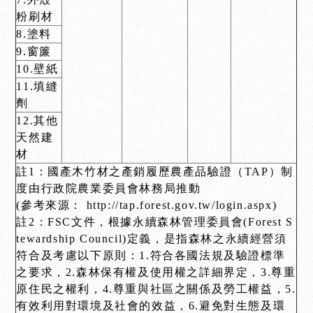
粉刷材
8.塗料
9.窗簾
10.壁紙
11.填縫
劑
12.其他
天然建
材
註1：
國產木竹材之產銷履歷農產品驗證（TAP）制
度由行政院農業委員會林務局推動
(參考來源： http://tap.forest.gov.tw/login.aspx)
註2：
FSC文件，根據永續森林管理委員會(Forest S
tewardship Council)定義，是指森林之永續經營須
符合及考慮以下原則：1.符合各國法規及驗證標準
之要求，2.森林保有權及使用權之詳細界定，3.尊重
原住民之權利，4.尊重與社區之關係及勞工權益，5.
有效利用對環境及社會的效益，6.避免對生態及環