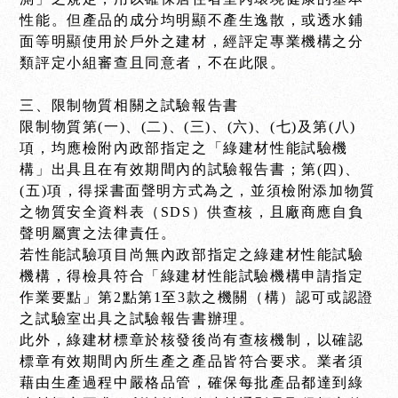
性能。但產品的成分均明顯不產生逸散，或透水鋪
面等明顯使用於戶外之建材，經評定專業機構之分
類評定小組審查且同意者，不在此限。
三、限制物質相關之試驗報告書
限制物質第(一)、(二)、(三)、(六)、(七)及第(八)
項，均應檢附內政部指定之「綠建材性能試驗機
構」出具且在有效期間內的試驗報告書；第(四)、
(五)項，得採書面聲明方式為之，並須檢附添加物質
之物質安全資料表（SDS）供查核，且廠商應自負
聲明屬實之法律責任。
若性能試驗項目尚無內政部指定之綠建材性能試驗
機構，得檢具符合「綠建材性能試驗機構申請指定
作業要點」第2點第1至3款之機關（構）認可或認證
之試驗室出具之試驗報告書辦理。
此外，綠建材標章於核發後尚有查核機制，以確認
標章有效期間內所生產之產品皆符合要求。業者須
藉由生產過程中嚴格品管，確保每批產品都達到綠