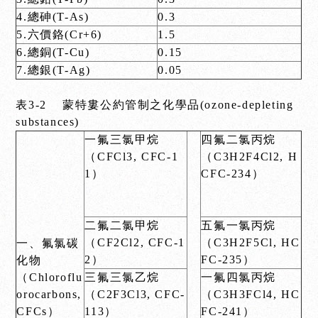
4.總砷(T-As)
0.3
5.六價鉻(Cr+6)
1.5
6.總銅(T-Cu)
0.15
7.總銀(T-Ag)
0.05
表3-2 蒙特婁公約管制之化學品(ozone-depleting
substances)
一氟三氯甲烷
四氟二氯丙烷
（CFCl3, CFC-1
（C3H2F4Cl2, H
1）
CFC-234）
二氟二氯甲烷
五氟一氯丙烷
（CF2Cl2, CFC-1
（C3H2F5Cl, HC
一、氟氯碳
2）
FC-235）
化物
（Chloroflu
三氟三氯乙烷
一氟四氯丙烷
orocarbons,
（C2F3Cl3, CFC-
（C3H3FCl4, HC
CFCs）
113）
FC-241）