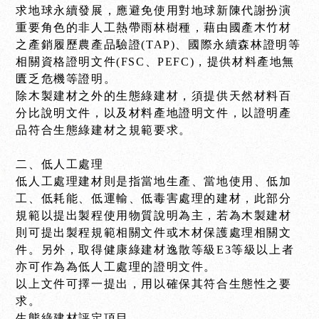
求地球永續發展，應避免使用對地球新陳代謝扮演
重要角色的非人工熱帶雨林樹種，藉由國產木竹材
之產銷履歷農產品驗證(TAP)、國際永續森林證明等
相關資格證明文件(FSC、PEFC)，提供材料產地無
匱乏危機等證明。
除木製建材之外的生態綠建材，須提供天然材料百
分比說明文件，以及材料產地證明文件，以證明產
品符合生態綠建材之規範要求。
二、低人工處理
低人工處理建材則是指當地生產、當地使用、低加
工、低耗能、低運輸、低毒害處理的建材，此部分
規範以提出製程使用物質說明為主，若為木製建材
則可提出製程規範相關文件或木材保護處理相關文
件。另外，取得健康綠建材逸散等級E3等級以上者
亦可作為為低人工處理的證明文件。
以上文件可擇一提出，用以確保其符合生態性之要
求。
生態綠建材評定項目