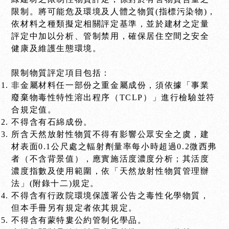
限制。將可能危及環境及人體之物質(指標污染物)，
依材料之種類擬定相關評定基準，並於建材之定量
評定中加以分析、管制禁用，確保居住空間之安全
健康及維護生態環境。
限制物質評定項目包括：
非金屬材料任一部份之重金屬成份，須依據「事業
廢棄物毒性特性溶出程序（TCLP）」進行檢驗並符
合規定值。
不得含有石綿成份。
所含天然放射性物質不得有影響公眾安全之虞，建
材表面0.1公尺處之輻射劑量率每小時超過0.2微西弗
者（不含背景值），應實施活度濃度分析；其活度
濃度指數及使用範圍，依「天然放射性物質管理辦
法」(附錄十二)規定。
不得含有行政院環境保護署公告之毒性化學物質，
但本手冊另有規定者依其規定。
不得含有蒙特婁公約管制化學品。