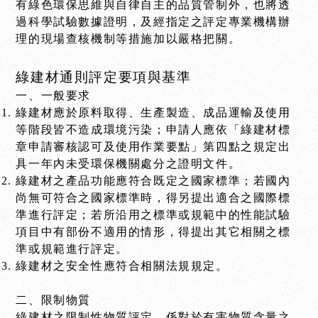
有綠色環保思維與自律自主的品質管制外，也將透
過科學試驗數據證明，及經指定之評定專業機構辦
理的現場查核機制等措施加以嚴格把關。
綠建材通則評定要項與基準
一、一般要求
綠建材應於原料取得、生產製造、成品運輸及使用
等階段皆不造成環境污染；申請人應依「綠建材標
章申請審核認可及使用作業要點」第四點之規定出
具一年內未受環保機關處分之證明文件。
綠建材之產品功能應符合既定之國家標準；若國內
尚無可符合之國家標準時，得另提出適合之國際標
準進行評定；若所沿用之標準或規範中的性能試驗
項目中有部份不適用的情形，得提出其它相關之標
準或規範進行評定。
綠建材之安全性應符合相關法規規定。
二、限制物質
綠建材之限制性物質評定，係對於有害物質含量之