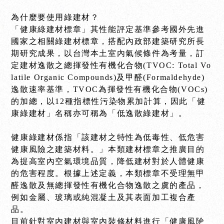
為什麼要使用綠建材？
「健康綠建材標章」其性能評定基準參考國外先進
國家之相關綠建材標章，搭配內政部建築研究所長
期研究成果，以台灣本土室內氣候條件為考量，訂
定建材逸散之總揮發性有機化合物(TVOC: Total Vo
latile Organic Compounds)及甲醛(Formaldehyde)
逸散速率基準，TVOC為揮發性有機化合物(VOCs)
的加總，以12種指標性污染物累加計算，因此「健
康綠建材」名稱亦可稱為「低逸散綠建材」。
健康綠建材係指「
該建材之特性為低毒性、低危害
健康風險之建築材料。」
本類建材標章之推廣目的
為提高室內空氣環境品質，降低建材對於人體健康
的危害程度。根據上述定義，本類標章不受理無甲
醛逸散及無總揮發性有機化合物逸散之虞的產品，
例如金屬、玻璃或純混凝土及其表面加工複合產
品。
目前針對室內建材與室內裝修材料進行「健康風險