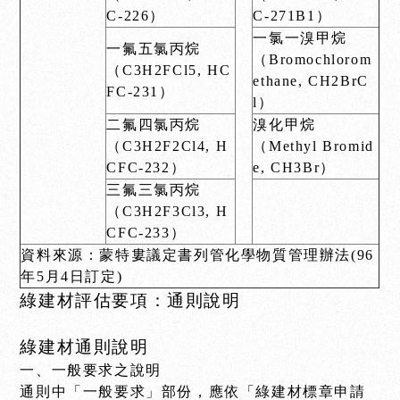
C-226）
C-271B1）
一氯一溴甲烷
一氟五氯丙烷
（Bromochlorom
（C3H2FCl5, HC
ethane, CH2BrC
FC-231）
l）
二氟四氯丙烷
溴化甲烷
（C3H2F2Cl4, H
（Methyl Bromid
CFC-232）
e, CH3Br）
三氟三氯丙烷
（C3H2F3Cl3, H
CFC-233）
資料來源：蒙特婁議定書列管化學物質管理辦法(96
年5月4日訂定)
綠建材評估要項：通則說明
綠建材通則說明
一、一般要求之說明
通則中「一般要求」部份，應依「綠建材標章申請