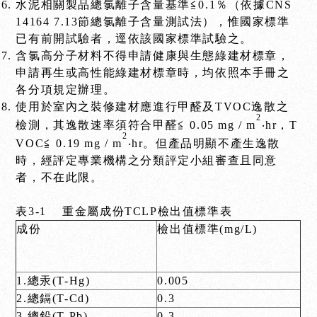
水泥相關製品總氯離子含量基準≦0.1％（依據CNS
14164 7.13節總氯離子含量測試法），惟國家標準
已有前開試驗者，逕依該國家標準試驗之。
含氯高分子材料不得申請健康與生態綠建材標章，
申請再生或高性能綠建材標章時，均依照本手冊之
各分項規定辦理。
使用於室內之裝修建材應進行甲醛及TVOC逸散之
2
檢測，其逸散速率須符合甲醛≦ 0.05 mg / m
‧hr，T
2
VOC≦ 0.19 mg / m
‧hr。但產品明顯不產生逸散
時，經評定專業機構之分類評定小組審查且同意
者，不在此限。
表3-1 重金屬成份TCLP檢出值標準表
成份
檢出值標準(mg/L)
1.總汞(T-Hg)
0.005
2.總鎘(T-Cd)
0.3
3.總鉛(T-Pb)
0.3