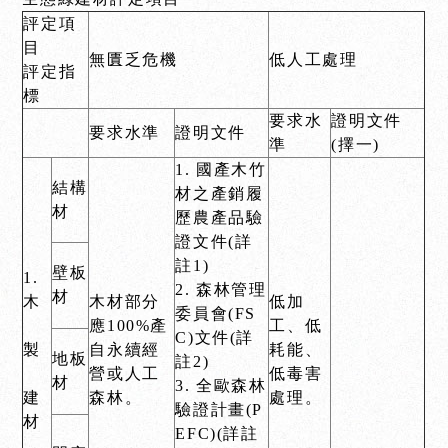
評定項
目
無匱乏危機
低人工處理
評定指
標
要求水
證明文件
要求水準
證明文件
準
(擇一)
1. 國產木竹
結構
材之產銷履
材
歷農產品驗
證文件(詳
註1)
壁板
1.
2. 森林管理
材
木
木材部分
低加
委員會(FS
應100%產
工、低
C)文件(詳
製
自永續經
耗能、
地板
註2)
營或人工
低毒害
材
3. 全歐森林
建
森林。
處理。
驗證計畫(P
材
EFC)(詳註