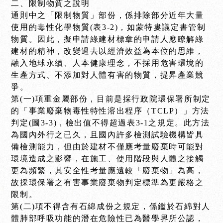
二、限制物質之說明
通則中之「限制物質」部份，係排除部分近年大量
使用的毒性化學物質(表3-2)，如蒙特婁議定書管制
物質。因此，擬申請綠建材標章的申請人應瞭解綠
建材的精神，改變過去以經濟效益為本位的思維，
融入地球永續、人本健康理念，不採用危害環境的
生產方式、不添加對人體有害的物質，提昇產業競
爭。
第(一)項重金屬部份，目前是採行政院環保署所制定
的「事業廢棄物毒性特性溶出程序（TCLP）」方法
判定(圖3-3)，檢出值不得超過表3-1之規定。此方法
為國內外行之已久，且國內許多檢測試驗機構皆具
備檢測能力，但由於建材不僅應考量廢棄時可能對
環境造成之影響，在施工、使用階段與人體之接觸
更為頻繁，其安全性考量應遠較「廢棄物」為高，
故採環保署之有害事業廢棄物判定標準為更嚴格之
限制。
第(二)項不得含有石綿成份之規定，係鑑於石綿對人
體肺部呼吸功能的潛在危險性已為醫學界所公認，