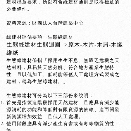
建材標章要求，所以符合綠建材通則是取得標章的
必要條件。
資料來源：財團法人台灣建築中心
綠建材評估要項：生態綠建材
生態綠建材生態迴圈=>原木-木片-木屑-木纖
維紙
生態綠建材係指「採用生生不息、無匱乏危機之天
然材料，具易於天然分解、符合地方產業生態特
性，且以低加工、低耗能等低人工處理方式製成之
建材，稱為生態綠建材。」
生態綠建材可分為以下三部份來說明：
首先是指製造階段採用天然建材，且應具有減少能
源消耗的功能和降低對有限資源的依賴、進而開發
新資源增加效益，且低人工處理。
使用階段應具有減少產生有害或有毒等物質的性
能。