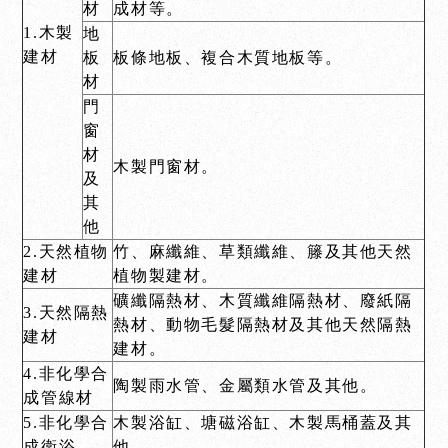
材
成材等。
1.木製
地
建材
板
板條地板、複合木質地板等。
材
門
窗
材
木製門窗材。
及
其
他
2.天然植物
竹、麻纖維、草類纖維、籐及其他天然
建材
植物製建材。
礦纖隔熱材、木質纖維隔熱材、廢紙隔
3.天然隔熱
熱材、動物毛髮隔熱材及其他天然隔熱
建材
建材。
4.非化學合
陶製雨水管、金屬類水管及其他。
成管線材
5.非化學合
木製浴缸、塘磁浴缸、木製馬桶蓋及其
成衛浴
他。