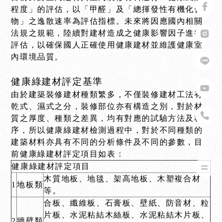
程度」的評估，以「甲醛」及「總揮發性有機化合
物」之逸散速率為評估指標。未來將因應國內相關
法規之規範，陸續對建材造成之健康影響因子進行
評估，以確保國人正確使用健康建材並維護健康室
內環境品質。
健康綠建材評定基準
由於建築裝修建材種類繁多，不僅裝修建材工法有
乾式、濕式之分，裝修部位亦有構造之別，對於材
質之厚度、種類之差異，均有對應的試驗方法及程
序，所以健康綠建材檢測過程中，對於不同種類的
建築材料亦具有不同的分析條件及不同的參數，目
前健康綠建材評定項目如表：
健康綠建材評定項目
木質地板、地毯、架高地板、木塑複合材
1
地板類
等。
合板、纖維板、石膏板、壁紙、防音材、粒
片板、水泥粘結木絲板、水泥粘結木片板、
2
牆壁類