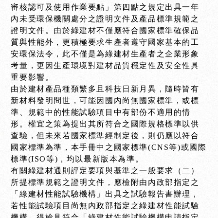
審核認可及使用作業要點」第四點之規定出具一年
內未受環保機關處分之證明文件及產品標準規範之
證明文件。由於綠建材不僅應符合國家標準確保品
質與性能外，更積極要求生產者遵守國家基本的工
安環保法令，此不僅是為綠建材生產者之企業形象
考量，更因生產環境對建材品質穩定性及安全性具
重要影響。
由於建材產品種類繁多且科技日新月異，隨時皆有
新材料發明問世，可能因國內尚無國家標準，或標
準、規範中的性能試驗項目中有部份不適用的情
形。權宜之策為提出其所符合之國際規格標準以供
查驗，但未來若國家標準經制定後，則仍應以符合
國家標準為準，本手冊中之國家標準(CNS等)或國際
標準(ISO等)，均以最新版本為準。
有關綠建材通則評定要項與基準之一般要求（二）
所提標準規範之證明文件，應檢附由內政部指定之
「綠建材性能試驗機構」出具之試驗報告書辦理，
若性能試驗項目尚無內政部指定之綠建材性能試驗
機構，得檢具符合「綠建材性能試驗機構申請指定