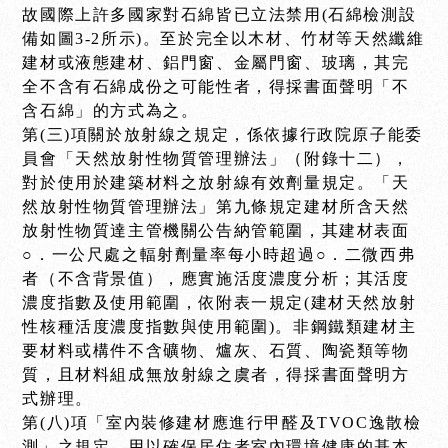
故國際上許多國家對石綿皆已立法禁用(石綿檢測設
備如圖3-2所示)。至於完全以木材、竹材等天然纖維
建材或液態建材、鋁門窗、金屬門窗、玻璃，其完
全不含有石綿成份之可能性者，得採書面聲明「不
含石綿」的方式為之。
第(三)項關於放射線之規定，係依據行政院原子能委
員會「天然放射性物質管理辦法」（附錄十二），
對於使用於建築材料之放射線有效劑量規定。「天
然放射性物質管理辦法」第九條規定建材所含天然
放射性物質達主管機關公告納管範圍，其建材表面
○．一公尺處之輻射劑量率每小時超過○．二微西弗
者（不含背景值），應實施活度濃度分析；其活度
濃度指數及使用範圍，依附表一規定(建材天然放射
性核種活度濃度指數與使用範圍)。非鋼鐵類建材主
要材料或構件不含礦物、爐灰、石質、陶瓷類等物
質，且材料組成無放射線之虞者，得採書面聲明方
式辦理。
第(八)項「室內裝修建材應進行甲醛及TVOC逸散檢
測」之規定，用以確保居住者室內環境健康的基本