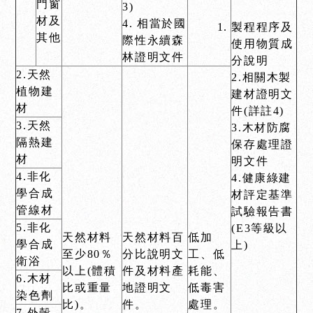
門窗
3)
材及
4. 相當於國
製程程序及
其他
際性永續森
使用物質成
林證明文件
分說明
2.天然
2.相關木製
植物建
建材證明文
材
件(詳註4)
3.天然
3.木材防腐
隔熱建
保存處理證
材
明文件
4.非化
4.健康綠建
學合成
材評定基準
管線材
試驗報告書
5.非化
(E3等級以
天然材料
天然材料百
低加
學合成
上)
至少80％
分比說明文
工、低
衛浴
以上(體積
件及材料產
耗能、
6.木材
比或重量
地證明文
低毒害
染色劑
比)。
件。
處理。
7.外殼