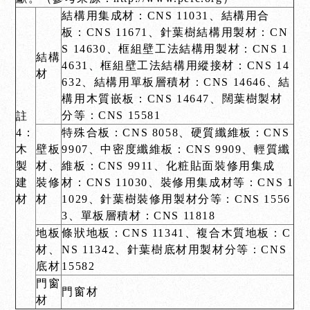
結構用集成材：CNS 11031、結構用合
板：CNS 11671、針葉樹結構用製材：CN
S 14630、框組壁工法結構用製材：CNS 1
結構
4631、框組壁工法結構用縱接材：CNS 14
材
632、結構用單板層積材：CNS 14646、結
構用木質嵌板：CNS 14647、闊葉樹製材
分等：CNS 15581
註
4
：
特殊合板：CNS 8058、硬質纖維板：CNS
木
壁板
9907、中密度纖維板：CNS 9909、輕質纖
製
材、
維板：CNS 9911、化粧貼面裝修用集成
建
裝修
材：CNS 11030、裝修用集成材等：CNS 1
材
材
1029、針葉樹裝修用製材分等：CNS 1556
3、單板層積材：CNS 11818
地板
條狀地板：CNS 11341、複合木質地板：C
材、
NS 11342、針葉樹底材用製材分等：CNS
底材
15582
門窗
門窗材
材