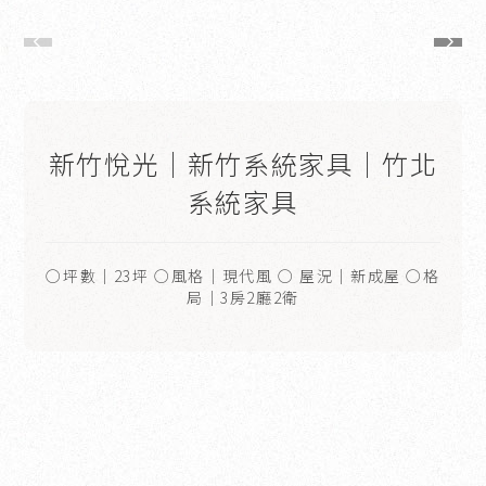
新竹悅光｜新竹系統家具｜竹北
系統家具
○坪數｜23坪 ○風格｜現代風 ○ 屋況｜新成屋 ○格
局｜3房2廳2衛