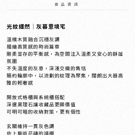
商品資訊
光紋纆然｜灰暮意境宅
溫樸木質融合沉穩灰調
描繪高質感的時尚篇章
剛柔並存的平衡感，為空間注入溫柔又安心的靜謐
氛圍
不失溫度的灰意，深淺交織的雋恬
簡約輪廓中，以流劃的紋理為聚焦，闊朗出大器高
雅的輕奢感
開放式格櫃與系統櫃搭配
深邃黑理石讓收藏品更顯價值
可明可暗的收納對策，更有個性
玄關維持一貫灰色調
佐上藝術花磚的譜襯