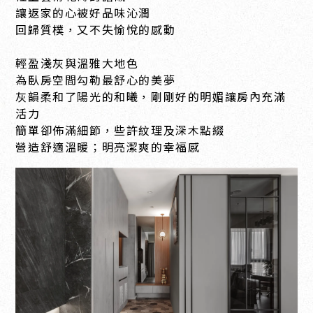
讓返家的心被好品味沁潤
回歸質樸，又不失愉悅的感動
輕盈淺灰與溫雅大地色
為臥房空間勾勒最舒心的美夢
灰韻柔和了陽光的和曦，剛剛好的明媚讓房內充滿
活力
簡單卻佈滿細節，些許紋理及深木點綴
營造舒適溫暖；明亮潔爽的幸福感