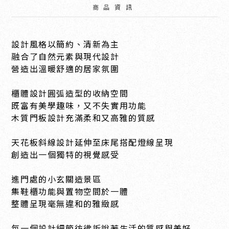
商品資訊
設計風格以簡約、清新為主
融合了自然元素與現代設計
營造出溫暖舒適的居家氛圍
櫃體設計圓弧造型的收納空間
既富有美學趣味，又不失實用功能
木質門板設計充滿柔和又高雅的質感
天花板斜線設計延伸至床尾搭配燈線呈現
創造出一個獨特的視覺感受
進門處的小玄關造景區
集鞋櫃功能與置物空間於一體
整體呈現毫無違和的雅緻感
每一個設計細節彷彿訴說著生活的質感與美好