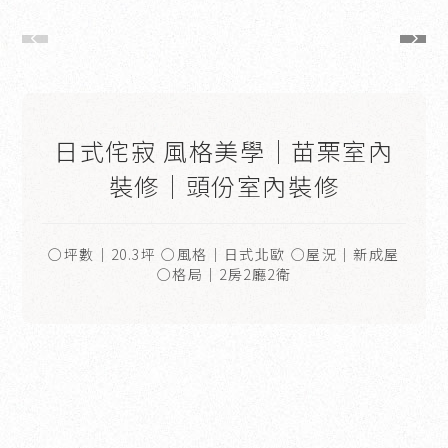
日式侘寂 風格美學｜苗栗室內
裝修｜頭份室內裝修
○坪數｜20.3坪 ○風格｜日式北歐 ○屋況｜新成屋
○格局｜2房2廳2衛