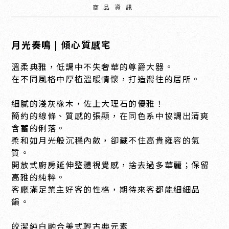
商品資訊
月光奏鳴 | 傾心質感宅
溫柔典雅，低調中不失奢華的尊爵大器。
在不同風格中厚植溫暖情懷，打造嚮往的居所。
細膩的淺灰橡木，佐上大理石的優雅！
簡約的線條、質感的張顯，在同色系中協調出清爽
含蓄的俐落。
柔和如月光般沉穩內斂，卻藏不住高貴雍容的氣
質。
開放式廚房延伸整體視覺感，捨去過多華麗；保留
高雅的純粹。
客廳滿足業主好客的性格，期待來客都能細細品
韻。
皎潔純白融合美式輕古典元素