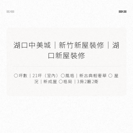
湖口中美城｜新竹新屋裝修｜湖
口新屋裝修
○坪數｜21坪（室內）○風格｜新古典輕奢華 ○ 屋
況｜新成屋 ○格局｜3房2廳2衛