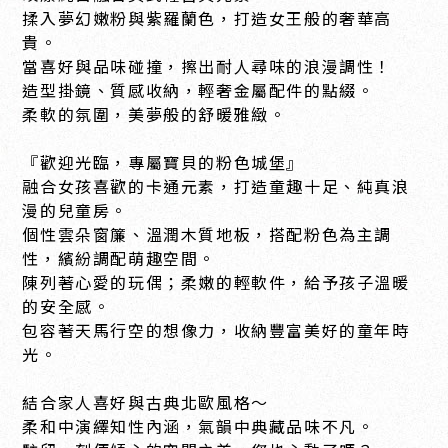
揉入夢幻嫩粉與紫羅蘭色，打造女王般的奢華高
貴。
當喜好與品味碰撞，擦出耐人尋味的浪漫調性！
造型掛鏡、質感收納，輕奢金屬配件的點綴。
柔軟的氛圍，美夢般的舒暖雅緻。
『歡迎光臨，專屬寶貝的粉色城堡』
融合女孩喜歡的卡通元素，打造童趣十足、純真浪
漫的兒童房。
個性雲朵窗簾、溫潤木質地板，搭配粉色為主調
性，繽紛調配萌趣空間。
陳列著心愛的玩偶；柔嫩的輕軟件，給予孩子溫暖
的安全感。
包容著天馬行空的想像力，收納豐富美好的童年時
光。
結合家人喜好與古典北歐風格～
柔和中演繹知性內涵，氣韻中典藏品味不凡。