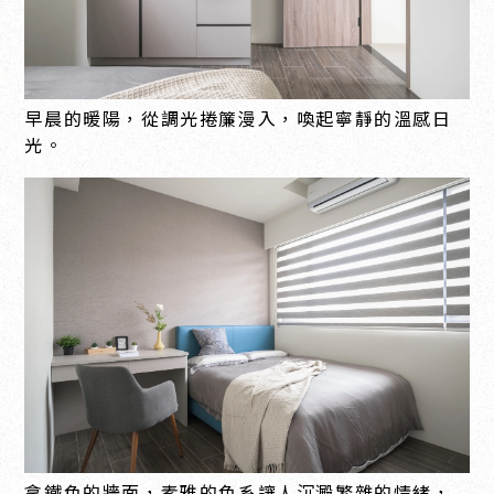
早晨的暖陽，從調光捲簾漫入，喚起寧靜的溫感日
光。
拿鐵色的牆面，素雅的色系讓人沉澱繁雜的情緒，