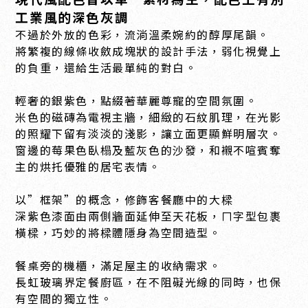
工業風的深色灰調
不過於外放的色彩，流淌溫柔婉約的醇厚尾韻。
將繁複的線條收斂成塊狀的設計手法，弱化視覺上
的負重，還給生活最單純的對白。
輕奢的銀紫色，點綴著華麗尊寵的空間氛圍。
米色的磁磚為電視主牆，細緻的石紋肌理，在光影
的照耀下留有淡淡的淺影，讓立面更顯鮮明層次。
窗邊的莓果色臥榻及藍灰色的沙發，和襯不喧賓奪
主的烘托優雅的居宅表情。
以”框架”的概念，修飾客餐廳中的大樑
深紫色漆面由兩側牆面延伸至天花板，ㄇ字型包裹
橫樑，巧妙的將樑體隱身為空間造型。
餐桌旁的機櫃，滿足屋主的收納需求。
長虹玻璃界定餐廚區，在不阻礙光線的同時，也保
有空間的獨立性。