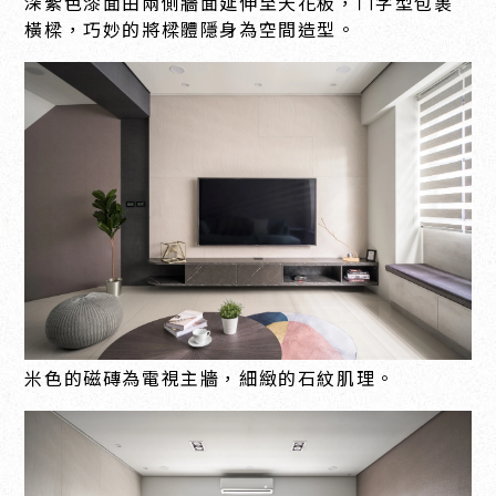
深紫色漆面由兩側牆面延伸至天花板，ㄇ字型包裹
橫樑，巧妙的將樑體隱身為空間造型。
米色的磁磚為電視主牆，細緻的石紋肌理。