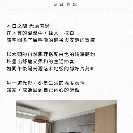
商品資訊
木白之間 光落眷戀
在木質的溫潤中，揉入一抹白
讓空間多了層呼吸的餘裕與安靜的質感
以木頭的自然肌理搭配白色的純淨簡約
堆疊出舒適又柔和的生活節奏
如同午後陽光灑落木地板的靜好片刻ꎺ
每一道光影，都是生活的溫度表情
讓家，成為回到自己內心的起點