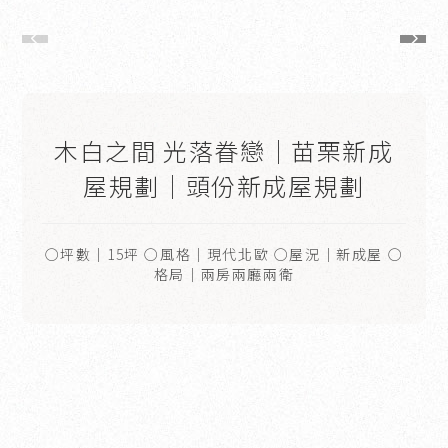
木白之間 光落眷戀｜苗栗新成
屋規劃｜頭份新成屋規劃
○坪數｜15坪 ○風格｜現代北歐 ○屋況｜新成屋 ○
格局｜兩房兩廳兩衛