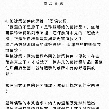
商品資訊
打破建築業傳統思維 「愛侶安縵」
「我蓋的不是房子，是珍藏等級的藝術品。」坐落
苗栗縣頭份熱鬧市區裡，這棟前所未見的「遊艇大
樓」正是出自群悅建設與郭財寶所長之手。
結合西方歐洲國家的建築思維、 南洋群島的熱情奔
放情懷。
整棟建築，匯集世界各國的建築特色、優勢，在去
蕪存菁之下，才成就了一棟非凡的藝術級珍品! 更讓
住戶無須出國，就能體驗到前所未有的舒適與放
鬆。
富有日式湯屋的休閒情調，依著此概念延伸室內設
計
溫潤儒雅的木質色系，給人的溫暖感覺絲絲透出
搭配採光良好的對外窗，讓整個室內都沐浴在陽光