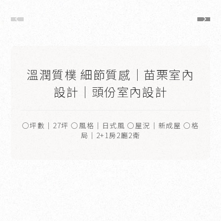
溫潤質樸 細節質感｜苗栗室內
設計｜頭份室內設計
○坪數｜27坪 ○風格｜日式風 ○屋況｜新成屋 ○格
局｜2+1房2廳2衛