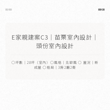
E家親建案C3｜苗栗室內設計｜
頭份室內設計
○坪數｜28坪（室內）○風格｜北歐風 ○ 屋況｜新
成屋 ○格局｜3房2廳2衛