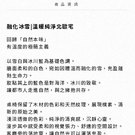
商品資訊
融化冰雪|溫暖純淨北歐宅
回歸「自然本味」
有溫度的極簡主義
以雪白與冰川藍為基礎色調。
牆面柔和的白色，宛如因體溫而融化的雪，充盈蓬
勃生命力。
妝點其上的藍色是對海洋、冰川的致敬。
讓都市人走進自然，與之擁抱共存。
桌椅保留了木材的色彩和天然紋理，展現樸素、清
新的原始之美。
淺淡透徹的色彩、純淨的清爽感，沉靜心靈。
漫步其中感受柔和的視覺張力、舒適的空間設計。
客廳旁的落地窗，讓自然光可以灑落充盈。