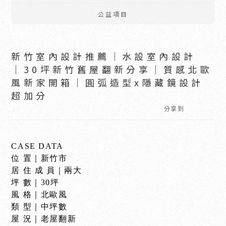
公益項目
新竹室內設計推薦│水設室內設計
│30坪新竹舊屋翻新分享│質感北歐
風新家開箱│圓弧造型x隱藏鏡設計
超加分
分享到
CASE DATA
位 置｜新竹市
居 住 成 員｜兩大
坪 數｜30坪
風 格｜北歐風
類 型｜中坪數
屋 況｜老屋翻新