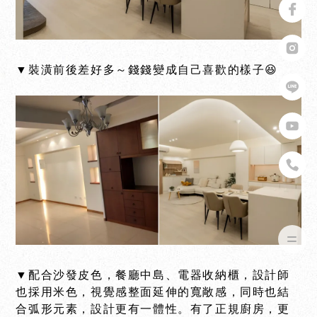
▼裝潢前後差好多～錢錢變成自己喜歡的樣子😆
▼配合沙發皮色，餐廳中島、電器收納櫃，設計師
也採用米色，視覺感整面延伸的寬敞感，同時也結
合弧形元素，設計更有一體性。有了正規廚房，更