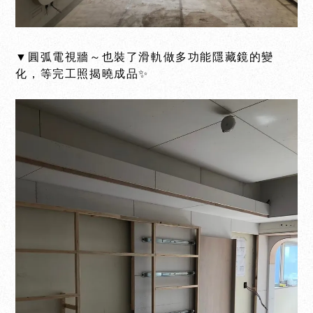
▼圓弧電視牆～也裝了滑軌做多功能隱藏鏡的變
化，等完工照揭曉成品✨