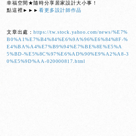
幸福空間★隨時分享居家設計大小事！
點這裡►►►
看更多設計師作品
文章出處：
https://tw.stock.yahoo.com/news/%E7%
B0%A1%E7%B4%84%E6%9A%96%E6%84%8F-%
E4%BA%A4%E7%B9%94%E7%BE%8E%E5%A
5%BD-%E5%8C%97%E6%AD%90%E9%A2%A8-3
0%E5%9D%AA-020000817.html