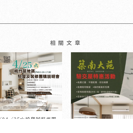
6∕04∕25水設舉辦裝修團
購驗屋說明會活動