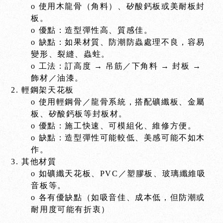
o 使用木龍骨（角料）、矽酸鈣板或美耐板封
板。
o 優點：造型彈性高、質感佳。
o 缺點：如果材質、防潮防蟲處理不良，容易
變形、裂縫、蟲蛀。
o 工法：訂高度 → 吊筋／下角料 → 封板 →
飾材／油漆。
2. 輕鋼架天花板
o 使用輕鋼骨／龍骨系統，搭配礦纖板、金屬
板、矽酸鈣板等封板材。
o 優點：施工快速、可模組化、維修方便。
o 缺點：造型彈性可能較低、美感可能不如木
作。
3. 其他材質
o 如礦纖天花板、PVC／塑膠板、玻璃纖維吸
音板等。
o 各有優缺點（如吸音佳、成本低，但防潮或
耐用度可能有折衷）