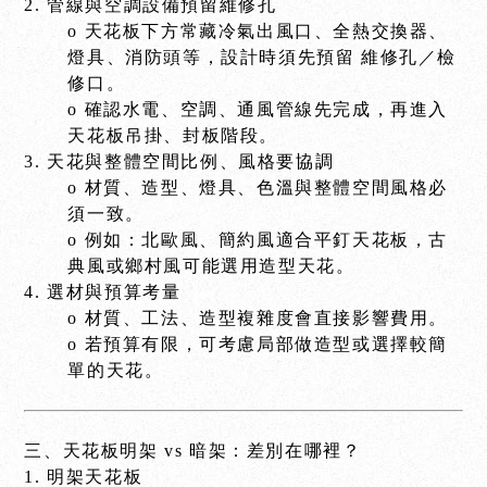
2. 管線與空調設備預留維修孔
o 天花板下方常藏冷氣出風口、全熱交換器、
燈具、消防頭等，設計時須先預留 維修孔／檢
修口。
o 確認水電、空調、通風管線先完成，再進入
天花板吊掛、封板階段。
3. 天花與整體空間比例、風格要協調
o 材質、造型、燈具、色溫與整體空間風格必
須一致。
o 例如：北歐風、簡約風適合平釘天花板，古
典風或鄉村風可能選用造型天花。
4. 選材與預算考量
o 材質、工法、造型複雜度會直接影響費用。
o 若預算有限，可考慮局部做造型或選擇較簡
單的天花。
三、天花板明架 vs 暗架：差別在哪裡？
1. 明架天花板