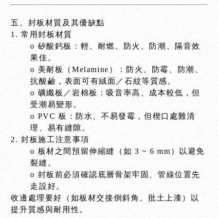
五、封板材質及其優缺點
1. 常用封板材質
o 矽酸鈣板：輕、耐燃、防火、防潮、隔音效
果佳。
o 美耐板（Melamine）：防火、防霉、防潮、
抗酸鹼，表面可有絨面／石紋等質感。
o 礦纖板／岩棉板：吸音率高、成本較低，但
受潮易變形。
o PVC 板：防水、不易發霉，但楔口處難清
理、易有縫隙。
2. 封板施工注意事項
o 板材之間預留伸縮縫（如 3 ~ 6 mm）以避免
裂縫。
o 封板前必須確認底層骨架牢固、管線位置先
走設好。
收邊處理要好（如板材交接倒斜角、批土上漆）以
提升質感與耐用性。