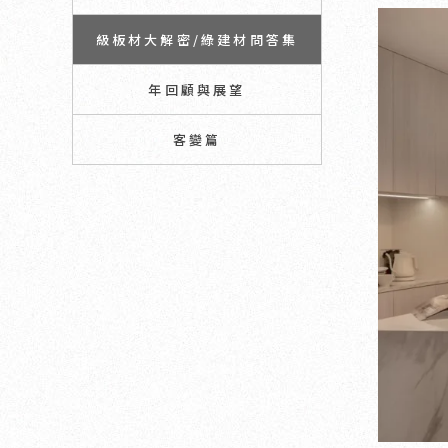
級板材大解密/綠建材問答集
年回顧與展望
客變篇