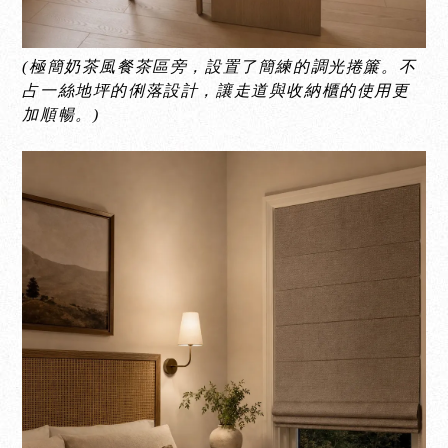
(極簡奶茶風餐茶區旁，設置了簡練的調光捲簾。不
占一絲地坪的俐落設計，讓走道與收納櫃的使用更
加順暢。)