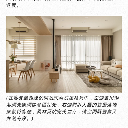
適度。
(在客餐廳相連的開放式新成屋格局中，左側選用俐
落調光簾調節餐區採光，右側則以大器的雙層落地
簾款待客廳，異材質的完美並存，讓空間既豐富又
井然有序。)