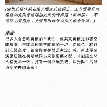
(慵懶的貓咪躺在陽光灑落的臥榻上。上方選用具備
極佳調光與保溫隔熱效果的蜂巢簾（風琴簾），不
僅防毛孩抓弄，更營造出極致純淨的療癒角落。)
結語
很多人會忽略窗簾的重要性，但其實窗簾是影響空
間氛圍、機能調節非常關鍵的一環。從顏色、材質
到安裝高度，都會影響整體居家設計感。新成屋裝
潢更建議在初期就同步規劃窗簾搭配，才能讓空間
風格更加一致，打造一個兼顧美觀、採光與生活舒
適度的理想新家！