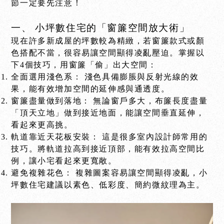
節一定要先注意！
一、 小坪數住宅的「窗簾空間放大術」
現在許多新成屋的坪數較為精緻，若窗簾款式或顏
色搭配不當，很容易讓空間顯得凌亂壓迫。掌握以
下4個技巧，用窗簾「偷」出大空間：
全面選用淺色系： 淺色具備膨脹與反射光線的效
果，能有效增加空間的延伸感與通透度。
窗簾盡量做到落地： 無論窗戶多大，布簾長度盡量
「頂天立地」做到接近地面，能讓空間垂直延伸，
看起來更高挑。
軌道靠近天花板安裝： 這是很多室內設計師常用的
技巧。將軌道拉高到接近頂部，能有效拉高空間比
例，讓小宅看起來更寬敞。
避免複雜花色： 複雜圖案容易讓空間顯得凌亂，小
坪數住宅建議以素色、低彩度、簡約微紋理為主。