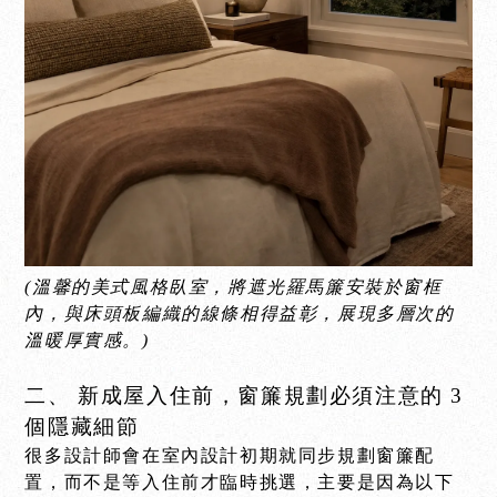
(溫馨的美式風格臥室，將遮光羅馬簾安裝於窗框
內，與床頭板編織的線條相得益彰，展現多層次的
溫暖厚實感。)
二、 新成屋入住前，窗簾規劃必須注意的 3
個隱藏細節
很多設計師會在室內設計初期就同步規劃窗簾配
置，而不是等入住前才臨時挑選，主要是因為以下