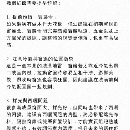
幾個細節需要提早預留：
1. 提前預留「窗簾盒」
如果裝潢有做木作天花板，強烈建議在初期就規劃
窗簾盒。窗簾盒能完美隱藏窗簾軌道、五金以及上
方漏光的縫隙，讓整體的視覺更俐落，也更有高級
感。
2. 注意冷氣與窗簾的位置衝突
這是一個常見的裝潢地雷！窗簾若太靠近冷氣出風
口或室內機，拉動窗簾時容易互相干涉、影響美
觀，風吹時窗簾也容易狂擺。因此建議在裝潢前與
冷氣配置圖一起規劃。
3. 採光與西曬問題
很多新成屋窗面大、採光好，但同時也帶來了西曬
的困擾。建議有西曬問題的房型，務必搭配遮光布
料、隔熱窗簾或雙層窗簾設計，才能實質阻絕熱能
與紫外線，有效調節室內溫度，提升未來的居住舒