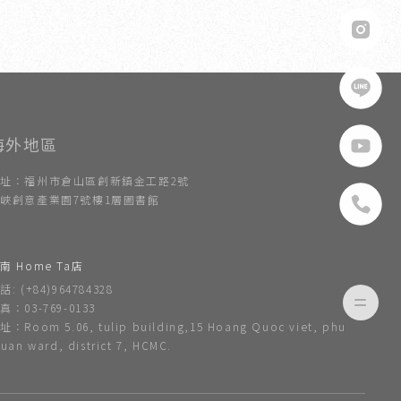
址：福州市倉山區創新鎮金工路2號
峽創意產業園7號樓1層圖書館
南 Home Ta店
話: (+84)964784328
真：03-769-0133
址：Room 5.06, tulip building,15 Hoang Quoc viet, phu
huan ward, district 7, HCMC.