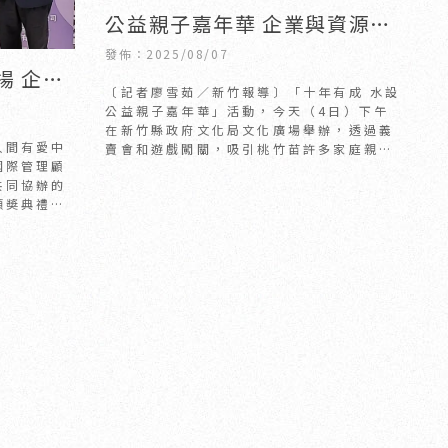
公益親子嘉年華 企業與資源媒
合互聯協會攜手捐助社福團體
發佈：2025/08/07
揚 企業
｜新竹新成屋裝修｜竹北新成
〔記者廖雪茹／新竹報導〕「十年有成 水設
潢推薦
屋裝修
公益親子嘉年華」活動，今天（4日）下午
在新竹縣政府文化局文化廣場舉辦，透過義
人間有愛中
賣會和遊戲闖關，吸引桃竹苗許多家庭親子
國際管理顧
體驗，會中由水設空間室內設計工坊捐贈20
共同協辦的
萬元，
頒奬典禮於
舉行，社會