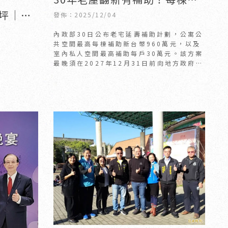
高960萬 高齡或弱勢加碼｜新
3坪｜新
發佈：2025/12/04
竹老屋翻新｜竹北老屋翻新
設計
內政部30日公布老宅延壽補助計劃，公寓公
共空間最高每棟補助新台幣960萬元，以及
室內私人空間最高補助每戶30萬元。該方案
最晚須在2027年12月31日前向地方政府申
請，其中4種情況不在補助範圍，施工原