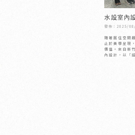
水設室內
會參與並
發佈：2025/08
品牌｜新
隨著居住空間
內裝潢
止於美學呈現
價值。來自新
內設計，以「
軌並行的經營
逐漸建立出