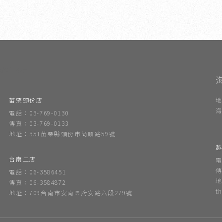
內設計公司
苗栗頭份店
地
海
電話：03-769-0130
傳真：03-769-0133
地址：351苗栗縣頭份市尚順路59號
越
台南二店
電
傳
電話：06-3586451
地
傳真：06-3584872
t
地址：709台南市安南區府安路六段279號