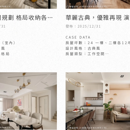
間規劃 格局收納各安
華麗古典，優雅再現 
北歐風｜27坪｜新
美學│24坪｜新竹室
/31
發佈：2025/12/31
計公司｜竹北室內設
竹北室內設計
CASE DATA
 （室內）
房屋坪數：24 一樓、二樓各12
搭風
設計風格：古典風
準格局
房屋類型：工作空間
房屋狀況：新成屋