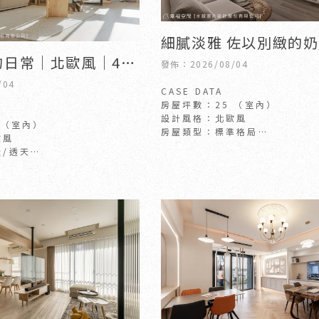
細膩淡雅 佐以別緻的
日常│北歐風│48
│北歐風│25坪
發佈：2026/08/04
/04
CASE DATA
房屋坪數：25 （室內）
設計風格：北歐風
 （室內）
房屋類型：標準格局
歐風
房屋狀況：新成屋
/透天
成屋