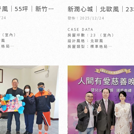
風│55坪｜新竹室
新潤心城│北歐風│2
司｜竹北室內設計公
竹室內設計｜竹北室內
/24
發佈：2025/12/24
CASE DATA
 （室內）
房屋坪數：23 （室內）
奢風
設計風格：北歐風
準格局
房屋類型：標準格局
屋翻新
房屋狀況：新成屋