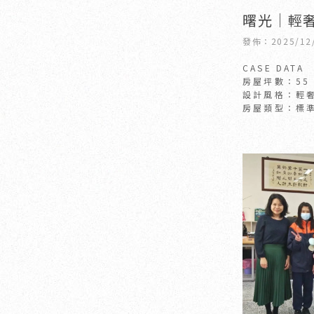
曙光│輕奢
內設計公
發佈：2025/12
司
CASE DATA
房屋坪數：55
設計風格：輕
房屋類型：標
房屋狀況：老