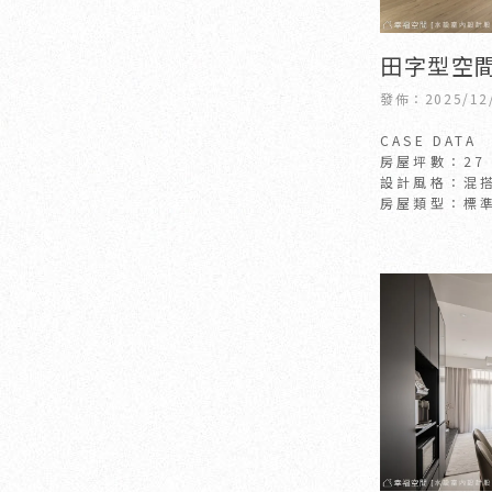
田字型空
其位｜日系
發佈：2025/12
竹室內設
CASE DATA
計公司
房屋坪數：27
設計風格：混
房屋類型：標