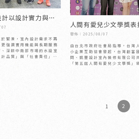
設計以設計實力與社
人間有愛兒少文學獎表
進 建立高信任度空間
/07
暖心相挺｜新竹室內裝
竹室內裝潢｜竹北室
發佈：2025/08/07
趨於緊湊，室內設計需求不再
｜竹北室內裝潢推薦
，更強調實用機能與長期服務
由台北市政府社會局指導，台灣
竹、深耕中南部市場的水設室
小企業互助協會發起，台灣創富
設計品質」與「社會責任」雙
問、凱豐設計室內裝修有限公司
模式，在近年台灣設計市場中
「第五屆人間有愛兒少文學獎」
9月30日在北市星靚點花園飯店
局局長周
2
1