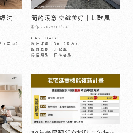
演繹法式
簡約暖意 交織美好｜北歐風｜
內設計｜
30坪｜新竹室內裝潢｜竹北室
發佈：2025/12/24
內裝潢
CASE DATA
坪（室內）
房屋坪數：30 （室內）
設計風格：北歐風
房屋類型：標準格局
房屋狀況：新成屋
30年老屋翻新有補助！每棟最