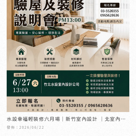
水設幸福輕裝修六月場｜新竹室內設計 ｜北室內設
計
發佈：2026/06/22