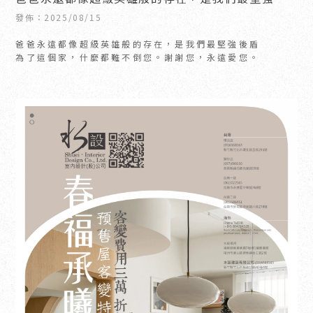
盾｜新竹住宅設計推薦｜ 竹北住宅設計推薦
發佈：2025/08/15
爸爸永遠都像超級英雄般的存在，是我們最堅強後盾
為了這個家，什麼都難不倒您。謝謝您，永遠愛您。