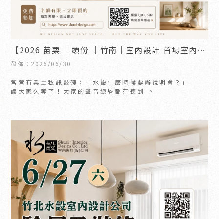
【2026 苗栗 ｜頭份 ｜竹南｜室內設計 首場室內裝
修驗屋團購說明會 ｜即刻開放報名】Dcard 熱搜
發佈：2026/06/30
常常有業主私訊敲碗：「水設什麼時候要辦說明會？」
讓大家久等了！大家的聲音總監都有聽到 。