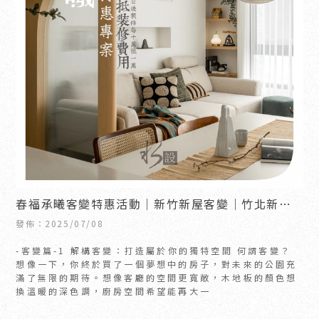
春福承曦客變特惠活動｜新竹新屋客變｜竹北新屋
客變
發佈：2025/07/08
-客變篇-1 解構客變：打造屬於你的獨特空間 何謂客變？
想像一下，你終於買了一個夢想中的房子，對未來的公園充
滿了無限的期待。想像客廳的空間更寬敞，木地板的顏色想
換溫暖的深色調，廚房空間希望能再大一