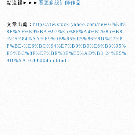
點這裡►►►
看更多設計師作品
文章出處：
https://tw.stock.yahoo.com/news/%E8%
8F%AF%E9%BA%97%E5%8F%A4%E5%85%B8-
%E5%84%AA%E9%9B%85%E5%86%8D%E7%8
F%BE-%E6%BC%94%E7%B9%B9%E6%B3%95%
E5%BC%8F%E7%BE%8E%E5%AD%B8-24%E5%
9D%AA-020000455.html