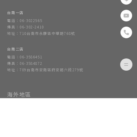
台南一店
電話：06-3022565
傳真：06-302-2410
地址：710台南市永康區中華路768號
台南二店
電話：06-3586451
傳真：06-3584872
地址：709台南市安南區府安路六段279號
地址：福州市倉山區創新鎮金工路2號
海峽創意產業園7號樓1層圖書館
越南 Home Ta店
電話: (+84)964784328