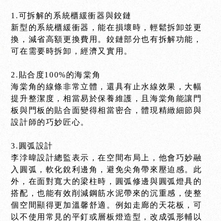
1.可拆解的系統櫃緩衝器與鉸鏈
新型的系統櫃緩衝器，能在損壞時，輕鬆拆卸並更
換，減省高額更換費用。鉸鏈部分也有拆解功能，
可在需要時拆卸，經濟又實用。
2.貼合度100%的海棠角
海棠角的線條非常立體，還具有止水線效果，大幅
提升整潔度，相當易於保養維護，且海棠角能讓門
板與門板的貼合面變得相當密合，體現精緻細節與
設計師的巧妙匠心。
3.圓弧設計
李浡暐設計總監表示，在空間布局上，他會巧妙融
入圓弧，軟化銳利邊角，避免尖角帶來壓迫感。此
外，在面對寬大的梁柱時，圓弧修邊與圓弧燈具的
搭配，也能有效削減鋼筋水泥帶來的沉重感，使整
個空間顯得更加溫馨舒適。例如走廊的天花板，可
以不使用常見的平釘或層板燈造型，改成弧形輔以