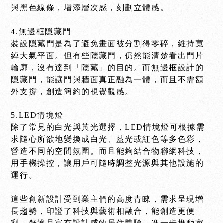
與黑色線條，增添層次感，刻劃立體感。
4.無邊框隱藏門
裝設隱藏門是為了避免畫面被分割得零碎，維持寬
綽大氣平面。但有些隱藏門，仍然能清楚看出門片
輪廓，沒有達到「隱藏」的目的。而無邊框設計的
隱藏門，能讓門與牆面真正融為一體，而且不需額
外支撐，創造簡約的視覺觀感。
5.LED情境燈
除了常見的白光與黃光選擇，LED情境燈可根據需
求隨心所欲地變換成白光、藍光或紅色等多色彩，
營造不同的空間氛圍。而且能夠結合物聯網科技，
用手機操控，讓用戶可隨時調整光源與其他設施的
運行。
這些創新設計受到業主們的高度青睞，需求呈現增
長趨勢，印證了科技與藝術相融合，能創造更便
利、舒適且富有設計感的居住體驗，進一步推動家