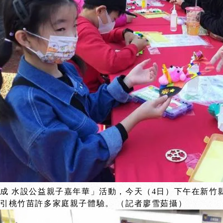
成 水設公益親子嘉年華」活動，今天（4日）下午在新竹
引桃竹苗許多家庭親子體驗。 （記者廖雪茹攝）