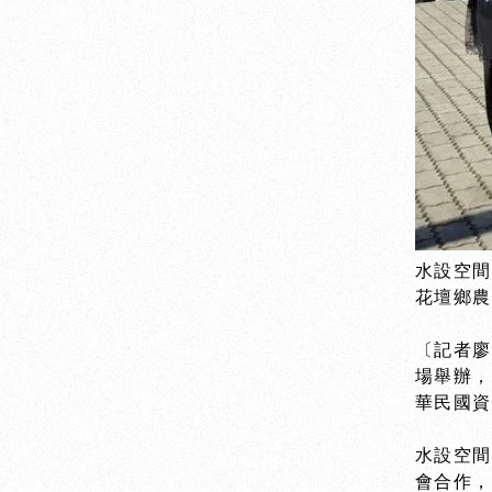
水設空間
花壇鄉農
〔記者廖
場舉辦，
華民國
水設空
會合作