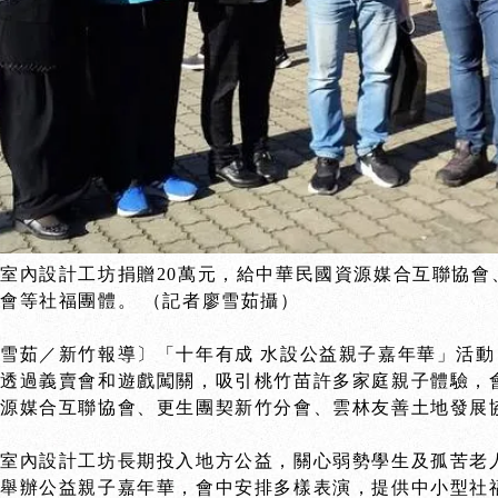
室內設計工坊捐贈20萬元，給中華民國資源媒合互聯協
會等社福團體。 （記者廖雪茹攝）
雪茹／新竹報導〕「十年有成 水設公益親子嘉年華」活動
透過義賣會和遊戲闖關，吸引桃竹苗許多家庭親子體驗，
資源媒合互聯協會、更生團契新竹分會、雲林友善土地發展
間室內設計工坊長期投入地方公益，關心弱勢學生及孤苦老
，舉辦公益親子嘉年華，會中安排多樣表演，提供中小型社