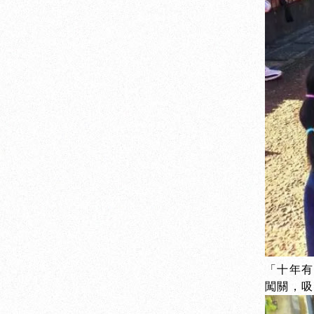
「十年有
闖關，吸