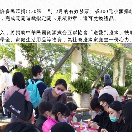
許多民眾捐出30張11到12月的有效發票、或300元小額
品，完成闖關遊戲指定關卡累積戳章，還可兌換禮品。
收入，將捐助中華民國資源媒合互聯協會「送愛到邊緣」扶
助學金、家庭生活用品等物資，為社會邊緣家庭盡一份心力