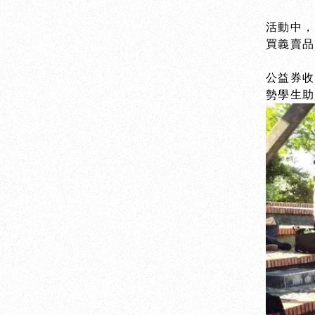
活動中，
買義賣
公益券
勢學生