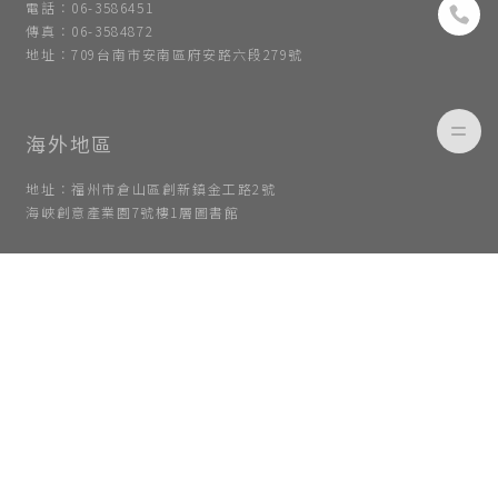
電話：06-3586451
傳真：06-3584872
地址：709台南市安南區府安路六段279號
地址：福州市倉山區創新鎮金工路2號
海峽創意產業園7號樓1層圖書館
越南 Home Ta店
電話: (+84)964784328
傳真：03-769-0133
地址：Room 5.06, tulip building,15 Hoang Quoc viet, phu
thuan ward, district 7, HCMC.