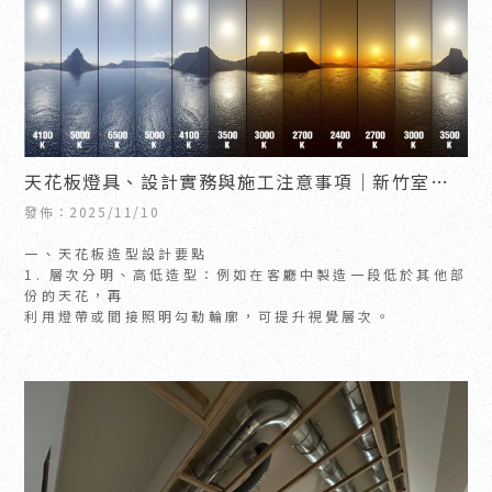
天花板燈具、設計實務與施工注意事項｜新竹室內
裝修｜竹北室內裝修
發佈：2025/11/10
一、天花板造型設計要點
1. 層次分明、高低造型：例如在客廳中製造一段低於其他部
份的天花，再
利用燈帶或間接照明勾勒輪廓，可提升視覺層次。