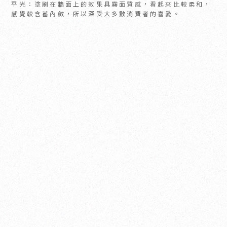
平光：塗刷在牆面上的效果具霧面質感，看起來比較柔和，
感覺較含蓄內斂，所以深受大多數消費者的喜愛。