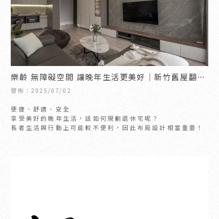
樂齡 無障礙空間 讓晚年生活更美好｜新竹舊屋翻新
｜竹北舊屋翻新
發佈：2025/07/02
便捷、舒適、安全
享受美好的晚年生活，該如何規劃退休宅呢？
長者生活與行動上可能較不便利，因此布局設計相當重要！