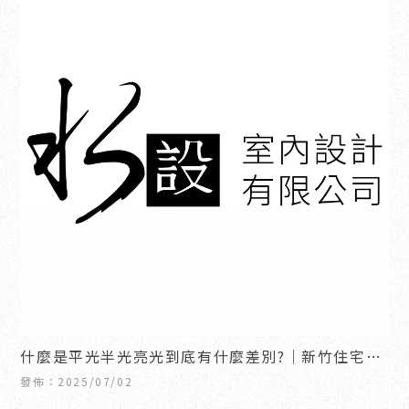
什麼是平光半光亮光到底有什麼差別?｜新竹住宅設
計推薦｜竹北住宅設計推薦
發佈：2025/07/02